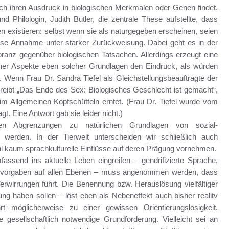
h ihren Ausdruck in biologischen Merkmalen oder Genen findet.
 Philologin, Judith Butler, die zentrale These aufstellte, dass
n existieren: selbst wenn sie als naturgegeben erscheinen, seien
iese Annahme unter starker Zurückweisung. Dabei geht es in der
ranz gegenüber biologischen Tatsachen. Allerdings erzeugt eine
her Aspekte eben solcher Grundlagen den Eindruck, als würden
 Wenn Frau Dr. Sandra Tiefel als Gleichstellungsbeauftragte der
hreibt „Das Ende des Sex: Biologisches Geschlecht ist gemacht“,
im Allgemeinen Kopfschütteln erntet. (Frau Dr. Tiefel wurde vom
t. Eine Antwort gab sie leider nicht.)
n Abgrenzungen zu natürlichen Grundlagen von sozial-
t werden. In der Tierwelt unterscheiden wir schließlich auch
hl kaum sprachkulturelle Einflüsse auf deren Prägung vornehmen.
ssend ins aktuelle Leben eingreifen – gendrifizierte Sprache,
ngsvorgaben auf allen Ebenen – muss angenommen werden, dass
Verwirrungen führt. Die Benennung bzw. Herauslösung vielfältiger
igung haben sollen – löst eben als Nebeneffekt auch bisher realitv
ührt möglicherweise zu einer gewissen Orientierungslosigkeit.
ne gesellschaftlich notwendige Grundforderung. Vielleicht sei an