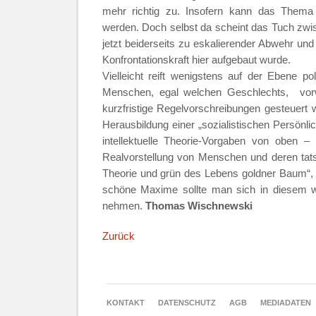
mehr richtig zu. Insofern kann das Them
werden. Doch selbst da scheint das Tuch zwis
jetzt beiderseits zu eskalierender Abwehr un
Konfrontationskraft hier aufgebaut wurde.
Vielleicht reift wenigstens auf der Ebene p
Menschen, egal welchen Geschlechts, vorwi
kurzfristige Regelvorschreibungen gesteuert
Herausbildung einer „sozialistischen Persönlic
intellektuelle Theorie-Vorgaben von oben –
Realvorstellung von Menschen und deren tatsäc
Theorie und grün des Lebens goldner Baum“,
schöne Maxime sollte man sich in diesem wis
nehmen.
Thomas Wischnewski
Zurück
NAVIGATION
KONTAKT
DATENSCHUTZ
AGB
MEDIADATEN
ÜBERSPRINGEN