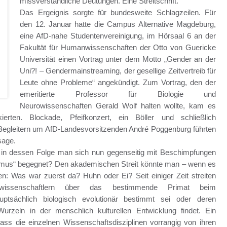
missverständliche Deutungen. Eine Streitschrift.
Das Ergeignis sorgte für bundesweite Schlagzeilen. Für
den 12. Januar hatte die Campus Alternative Magdeburg,
eine AfD-nahe Studentenvereinigung, im Hörsaal 6 an der
Fakultät für Humanwissenschaften der Otto von Guericke
Universität einen Vortrag unter dem Motto „Gender an der
Uni?! – Gendermainstreaming, der gesellige Zeitvertreib für
Leute ohne Probleme“ angekündigt. Zum Vortrag, den der
emeritierte Professor für Biologie und
Neurowissenschaften Gerald Wolf halten wollte, kam es
erten. Blockade, Pfeifkonzert, ein Böller und schließlich
 Begleitern um AfD-Landesvorsitzenden André Poggenburg führten
sage.
o, in dessen Folge man sich nun gegenseitig mit Beschimpfungen
smus“ begegnet? Den akademischen Streit könnte man – wenn es
en: Was war zuerst da? Huhn oder Ei? Seit einiger Zeit streiten
alwissenschaftlern über das bestimmende Primat beim
ptsächlich biologisch evolutionär bestimmt sei oder deren
urzeln in der menschlich kulturellen Entwicklung findet. Ein
ass die einzelnen Wissenschaftsdisziplinen vorrangig von ihren