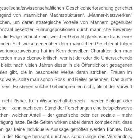
gesellschaftswissenschaftlichen Geschlechterforschung gerichtet
wiegend von „männlichen Machtstrukturen“, „Männer-Netzwerken“
hen, um daran strategische Vorteile von Männern gegenüber
Anzahl besetzter Führungspositionen durch männliche Bewerber
h die Frage erlaubt sein, welcher Gerechtigkeitsaspekt aus einer
ierenden Sichtweise gegenüber dem männlichen Geschlecht folgen
ntwortungszuweisung hat im Kern denselben Charakter, den man
werden muss ebenso kritisch, wer ist der oder die Untersuchende
eibt nach vielen Jahren dieser in die Öffentlichkeit getragenen
en gibt, die in besonderer Weise daran stricken, Frauen im
so wäre, sollte man schon Ross und Reiter benennen. Das dürfte
 sein. Existieren solche Geheimgremien nicht, bleibt der Vorwurf
 nicht lösbar. Kein Wissenschaftsbereich – weder Biologie oder
che – kann nach dem Stand der Forschungen eine beispielsweise
en, welcher Anteil – der genetische oder der soziale – mehr
rägung hätte. Beide Seiten wirken dabei derart komplex mit, dass
n gar keine individuelle Aussage getroffen werden könnte. Das
d in der Biologie herrscht durchaus schon lange das Verständnis,