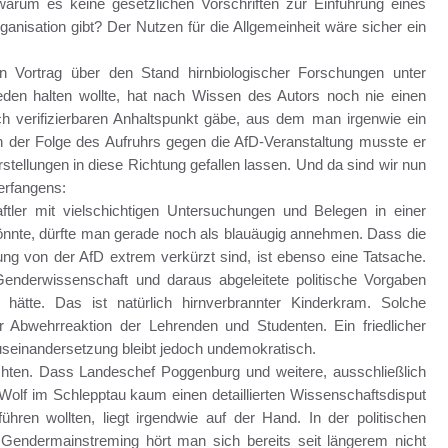
 warum es keine gesetzlichen Vorschriften zur Einführung eines
anisation gibt? Der Nutzen für die Allgemeinheit wäre sicher ein
n Vortrag über den Stand hirnbiologischer Forschungen unter
eden halten wollte, hat nach Wissen des Autors noch nie einen
ch verifizierbaren Anhaltspunkt gäbe, aus dem man irgenwie ein
n der Folge des Aufruhrs gegen die AfD-Veranstaltung musste er
stellungen in diese Richtung gefallen lassen. Und da sind wir nun
erfangens:
ler mit vielschichtigen Untersuchungen und Belegen in einer
önnte, dürfte man gerade noch als blauäugig annehmen. Dass die
ng von der AfD extrem verkürzt sind, ist ebenso eine Tatsache.
Genderwissenschaft und daraus abgeleitete politische Vorgaben
hätte. Das ist natürlich hirnverbrannter Kinderkram. Solche
r Abwehrreaktion der Lehrenden und Studenten. Ein friedlicher
useinandersetzung bleibt jedoch undemokratisch.
chten. Dass Landeschef Poggenburg und weitere, ausschließlich
Wolf im Schlepptau kaum einen detaillierten Wissenschaftsdisput
führen wollten, liegt irgendwie auf der Hand. In der politischen
Gendermainstreming hört man sich bereits seit längerem nicht