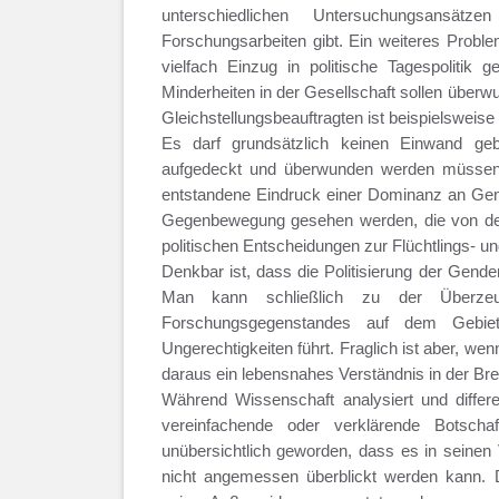
unterschiedlichen Untersuchungsansät
Forschungsarbeiten gibt. Ein weiteres Probl
vielfach Einzug in politische Tagespolitik
Minderheiten in der Gesellschaft sollen über
Gleichstellungsbeauftragten ist beispielsweise
Es darf grundsätzlich keinen Einwand geb
aufgedeckt und überwunden werden müssen. E
entstandene Eindruck einer Dominanz an Gen
Gegenbewegung gesehen werden, die von der A
politischen Entscheidungen zur Flüchtlings- un
Denkbar ist, dass die Politisierung der Gend
Man kann schließlich zu der Überzeu
Forschungsgegenstandes auf dem Gebie
Ungerechtigkeiten führt. Fraglich ist aber, wen
daraus ein lebensnahes Verständnis in der Brei
Während Wissenschaft analysiert und differen
vereinfachende oder verklärende Botschaf
unübersichtlich geworden, dass es in seine
nicht angemessen überblickt werden kann. Di