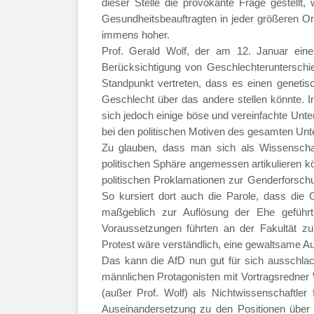
dieser Stelle die provokante Frage gestellt,
Gesundheitsbeauftragten in jeder größeren Org
immens hoher.
Prof. Gerald Wolf, der am 12. Januar eine
Berücksichtigung von Geschlechterunterschi
Standpunkt vertreten, dass es einen genetis
Geschlecht über das andere stellen könnte. I
sich jedoch einige böse und vereinfachte Unter
bei den politischen Motiven des gesamten Unt
Zu glauben, dass man sich als Wissenschaft
politischen Sphäre angemessen artikulieren k
politischen Proklamationen zur Genderforschu
So kursiert dort auch die Parole, dass die 
maßgeblich zur Auflösung der Ehe geführt 
Voraussetzungen führten an der Fakultät zu
Protest wäre verständlich, eine gewaltsame A
Das kann die AfD nun gut für sich ausschla
männlichen Protagonisten mit Vortragsredner 
(außer Prof. Wolf) als Nichtwissenschaftler 
Auseinandersetzung zu den Positionen über 