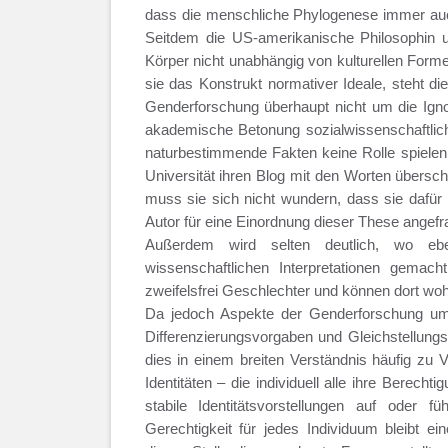
dass die menschliche Phylogenese immer auc
Seitdem die US-amerikanische Philosophin und
Körper nicht unabhängig von kulturellen Forme
sie das Konstrukt normativer Ideale, steht d
Genderforschung überhaupt nicht um die Igno
akademische Betonung sozialwissenschaftlic
naturbestimmende Fakten keine Rolle spielen.
Universität ihren Blog mit den Worten übersc
muss sie sich nicht wundern, dass sie dafür 
Autor für eine Einordnung dieser These angefrag
Außerdem wird selten deutlich, wo ebe
wissenschaftlichen Interpretationen gemach
zweifelsfrei Geschlechter und können dort wo
Da jedoch Aspekte der Genderforschung umfa
Differenzierungsvorgaben und Gleichstellu
dies in einem breiten Verständnis häufig zu 
Identitäten – die individuell alle ihre Berecht
stabile Identitätsvorstellungen auf oder f
Gerechtigkeit für jedes Individuum bleibt ei