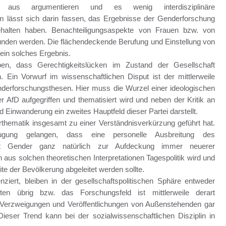
zen aus argumentieren und es wenig interdisziplinäre
em lässt sich darin fassen, das Ergebnisse der Genderforschung
 gehalten haben. Benachteiligungsaspekte von Frauen bzw. von
wunden werden. Die flächendeckende Berufung und Einstellung von
 ein solches Ergebnis.
en, dass Gerechtigkeitslücken im Zustand der Gesellschaft
in Vorwurf im wissenschaftlichen Disput ist der mittlerweile
derforschungsthesen. Hier muss die Wurzel einer ideologischen
fD aufgegriffen und thematisiert wird und neben der Kritik an
d Einwanderung ein zweites Hauptfeld dieser Partei darstellt.
erthematik insgesamt zu einer Verständnisverkürzung geführt hat.
gung gelangen, dass eine personelle Ausbreitung des
t Gender ganz natürlich zur Aufdeckung immer neuerer
n aus solchen theoretischen Interpretationen Tagespolitik wird und
te der Bevölkerung abgeleitet werden sollte.
ziert, bleiben in der gesellschaftspolitischen Sphäre entweder
ten übrig bzw. das Forschungsfeld ist mittlerweile derart
n Verzweigungen und Veröffentlichungen von Außenstehenden gar
eser Trend kann bei der sozialwissenschaftlichen Disziplin in