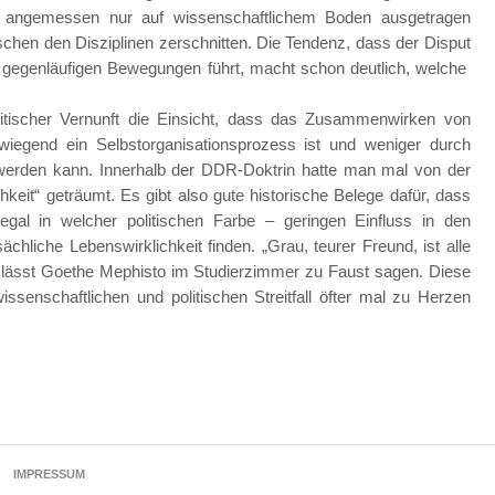
a angemessen nur auf wissenschaftlichem Boden ausgetragen
chen den Disziplinen zerschnitten. Die Tendenz, dass der Disput
d gegenläufigen Bewegungen führt, macht schon deutlich, welche
olitischer Vernunft die Einsicht, dass das Zusammenwirken von
egend ein Selbstorganisationsprozess ist und weniger durch
 werden kann. Innerhalb der DDR-Doktrin hatte man mal von der
hkeit“ geträumt. Es gibt also gute historische Belege dafür, dass
 egal in welcher politischen Farbe – geringen Einfluss in den
hliche Lebenswirklichkeit finden. „Grau, teurer Freund, ist alle
 lässt Goethe Mephisto im Studierzimmer zu Faust sagen. Diese
senschaftlichen und politischen Streitfall öfter mal zu Herzen
IMPRESSUM