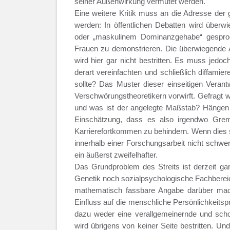
seiner Außenwirkung vermutet werden.
Eine weitere Kritik muss an die Adresse der 
werden: In öffentlichen Debatten wird über
oder „maskulinem Dominanzgehabe“ gesproc
Frauen zu demonstrieren. Die überwiegende 
wird hier gar nicht bestritten. Es muss jedoc
derart vereinfachten und schließlich diffam
sollte? Das Muster dieser einseitigen Vera
Verschwörungstheoretikern vorwirft. Gefragt 
und was ist der angelegte Maßstab? Hängen bl
Einschätzung, dass es also irgendwo Gremi
Karrierefortkommen zu behindern. Wenn dies 
innerhalb einer Forschungsarbeit nicht schwer
ein äußerst zweifelhafter.
Das Grundproblem des Streits ist derzeit gar
Genetik noch sozialpsychologische Fachberei
mathematisch fassbare Angabe darüber mach
Einfluss auf die menschliche Persönlichkeitsp
dazu weder eine verallgemeinernde und scho
wird übrigens von keiner Seite bestritten. Un