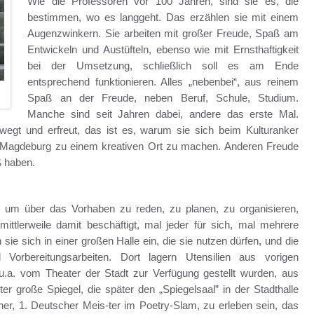
Wie die Professoren vor 100 Jahren, sind sie es, die
bestimmen, wo es langgeht. Das erzählen sie mit einem
Augenzwinkern. Sie arbeiten mit großer Freude, Spaß am
Entwickeln und Austüfteln, ebenso wie mit Ernsthaftigkeit
bei der Umsetzung, schließlich soll es am Ende
entsprechend funktionieren. Alles „nebenbei“, aus reinem
Spaß an der Freude, neben Beruf, Schule, Studium.
Manche sind seit Jahren dabei, andere das erste Mal.
gt und erfreut, das ist es, warum sie sich beim Kulturanker
 Magdeburg zu einem kreativen Ort zu machen. Anderen Freude
ß haben.
, um über das Vorhaben zu reden, zu planen, zu organisieren,
mittlerweile damit beschäftigt, mal jeder für sich, mal mehrere
e sich in einer großen Halle ein, die sie nutzen dürfen, und die
 Vorbereitungsarbeiten. Dort lagern Utensilien aus vorigen
 u.a. vom Theater der Stadt zur Verfügung gestellt wurden, aus
er große Spiegel, die später den „Spiegelsaal” in der Stadthalle
cher, 1. Deutscher Meis-ter im Poetry-Slam, zu erleben sein, das