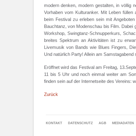
modern denken, modern gestalten, in völlig n
Vorhaben vom Kulturanker. Mit Leben füllen a
beim Festival zu erleben sein mit Angeboten 
Bauchtanz, von Modenschau bis Film. Dabei gi
Workshop, Swingtanz-Schnupperkurs, Schach 
breites Spektrum an Aktivitäten ist zu erw
Livemusik von Bands wie Blues Fingers, Die 
Und natürlich Party! Allein am Samstagabend s
Eröffnet wird das Festival am Freitag, 13.Se
11 bis 5 Uhr und noch einmal weiter am Son
finden sein auf der Internetseite des Vereins
Zurück
NAVIGATION
KONTAKT
DATENSCHUTZ
AGB
MEDIADATEN
ÜBERSPRINGEN