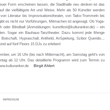
euer Form erscheinen lassen, die Stadthalle neu denken ist das
uf die vielfältigste Art und Weise. Mehr als 50 Künstler werden
von Literatur bis Improvisationstheater, von Taiko-Trommeln bis
bt es nicht nur Vorführungen, Mitmachen ist angesagt. Ob Yoga-
oder Blindball (Anmeldungen: kunstfest@kulturanker.de) – ein
arten. Sogar ein Bauhaus-Tanztheater. Dazu kommt jede Menge
Botschaft, Hypraschall, Antiheld, AnSpielung, Szibor Querido…
ind auf fünf Floors 15 DJs zu erleben!
ptember, um 16 Uhr (bis nach Mitternacht), am Samstag geht’s von
ntag ab 12 Uhr. Das detaillierte Programm wird zum Termin zu
: www.kulturanker.de
Birgit Ahlert
IMPRESSUM