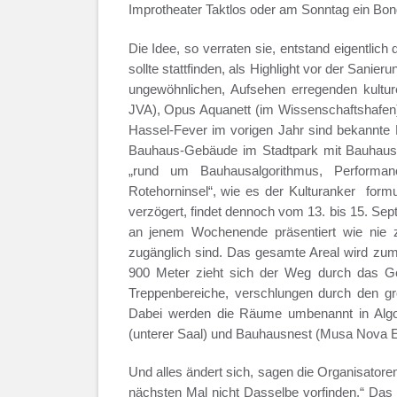
Improtheater Taktlos oder am Sonntag ein Bon
Die Idee, so verraten sie, entstand eigentlich
sollte stattfinden, als Highlight vor der Sanie
ungewöhnlichen, Aufsehen erregenden kultur
JVA), Opus Aquanett (im Wissenschaftshafen)
Hassel-Fever im vorigen Jahr sind bekannte 
Bauhaus-Gebäude im Stadtpark mit Bauhaus-Id
„rund um Bauhausalgorithmus, Performanc
Rotehorninsel“, wie es der Kulturanker formu
verzögert, findet dennoch vom 13. bis 15. Sept
an jenem Wochenende präsentiert wie nie zu
zugänglich sind. Das gesamte Areal wird zum
900 Meter zieht sich der Weg durch das Ge
Treppenbereiche, verschlungen durch den g
Dabei werden die Räume umbenannt in Algory
(unterer Saal) und Bauhausnest (Musa Nova Eck
Und alles ändert sich, sagen die Organisator
nächsten Mal nicht Dasselbe vorfinden.“ Da