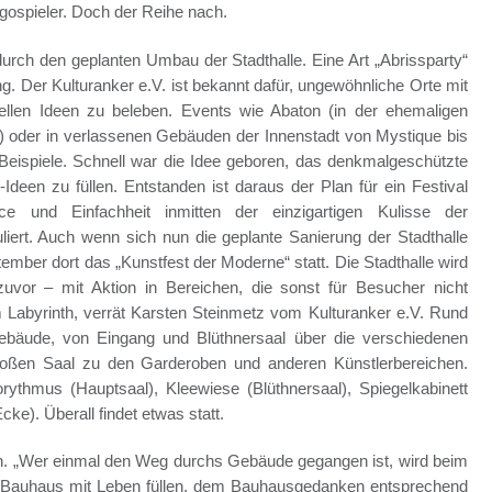
gospieler. Doch der Reihe nach.
 durch den geplanten Umbau der Stadthalle. Eine Art „Abrissparty“
rung. Der Kulturanker e.V. ist bekannt dafür, ungewöhnliche Orte mit
ellen Ideen zu beleben. Events wie Abaton (in der ehemaligen
 oder in verlassenen Gebäuden der Innenstadt von Mystique bis
Beispiele. Schnell war die Idee geboren, das denkmalgeschützte
een zu füllen. Entstanden ist daraus der Plan für ein Festival
e und Einfachheit inmitten der einzigartigen Kulisse der
liert. Auch wenn sich nun die geplante Sanierung der Stadthalle
ember dort das „Kunstfest der Moderne“ statt. Die Stadthalle wird
vor – mit Aktion in Bereichen, die sonst für Besucher nicht
 Labyrinth, verrät Karsten Steinmetz vom Kulturanker e.V. Rund
bäude, von Eingang und Blüthnersaal über die verschiedenen
roßen Saal zu den Garderoben und anderen Künstlerbereichen.
thmus (Hauptsaal), Kleewiese (Blüthnersaal), Spiegelkabinett
e). Überall findet etwas statt.
en. „Wer einmal den Weg durchs Gebäude gegangen ist, wird beim
s Bauhaus mit Leben füllen, dem Bauhausgedanken entsprechend