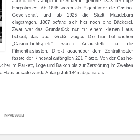
Jahrhunderts aufgeführte Ackerhof gehörte 1803 der Loge
Harpokrates. Ab 1845 waren als Eigentümer die Casino-
Gesellschaft und ab 1925 die Stadt Magdeburg
eingetragen. 1887 befand sich hier noch eine Bäckerei.
Zwar war das Grundstück nur mit einem kleinen Haus
bebaut, das aber Größe zeigte. Die hier befindlichen
„Casino-Lichtspiele“ waren Anlaufstelle für die
Filmenthusiasten. Direkt gegenüber dem Zentraltheater
fasste der Kinosaal anfänglich 221 Plätze. Von der Casino-
cher im Parkett, Loge und Balkon bis zur Zerstörung im Zweiten
te Hausfassade wurde Anfang Juli 1945 abgerissen.
IMPRESSUM