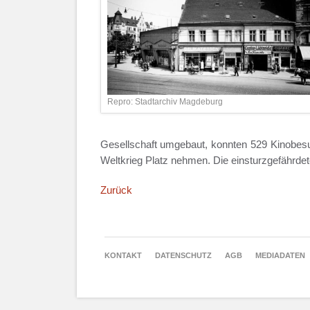
Repro: Stadtarchiv Magdeburg
Gesellschaft umgebaut, konnten 529 Kinobesu
Weltkrieg Platz nehmen. Die einsturzgefährde
Zurück
NAVIGATION
KONTAKT
DATENSCHUTZ
AGB
MEDIADATEN
ÜBERSPRINGEN