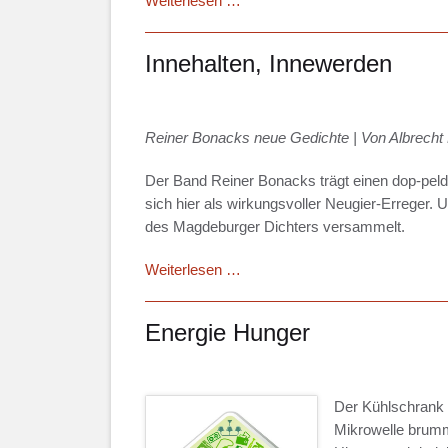
Weiterlesen …
Heizen
nicht
Innehalten, Innewerden
geizen
Reiner Bonacks neue Gedichte | Von Albrecht
Der Band Reiner Bonacks trägt einen dop-peld
sich hier als wirkungsvoller Neugier-Erreger. 
des Magdeburger Dichters versammelt.
Innehalten,
Weiterlesen …
Innewerden
Energie Hunger
Der Kühlschrank 
Mikrowelle brumm