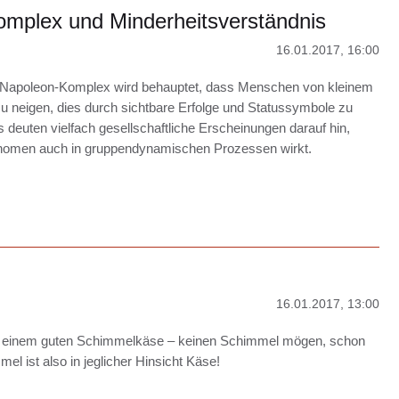
nau,
mplex und Minderheitsverständnis
s
h
16.01.2017, 16:00
l“
 Napoleon-Komplex wird behauptet, dass Menschen von kleinem
 neigen, dies durch sichtbare Erfolge und Statussymbole zu
deuten vielfach gesellschaftliche Erscheinungen darauf hin,
nomen auch in gruppendynamischen Prozessen wirkt.
rstandesamt:
poleon-
mplex
d
nderheitsverständnis
16.01.2017, 13:00
in einem guten Schimmelkäse – keinen Schimmel mögen, schon
l ist also in jeglicher Hinsicht Käse!