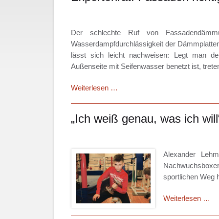
Der schlechte Ruf von Fassadendämmun
Wasserdampfdurchlässigkeit der Dämmplatten 
lässt sich leicht nachweisen: Legt man 
Außenseite mit Seifenwasser benetzt ist, tret
Expertenrat:
Weiterlesen …
Fassaden
richtig
„Ich weiß genau, was ich will
dämmen
Alexander Lehm
Nachwuchsboxern 
sportlichen Weg h
„I
Weiterlesen …
we