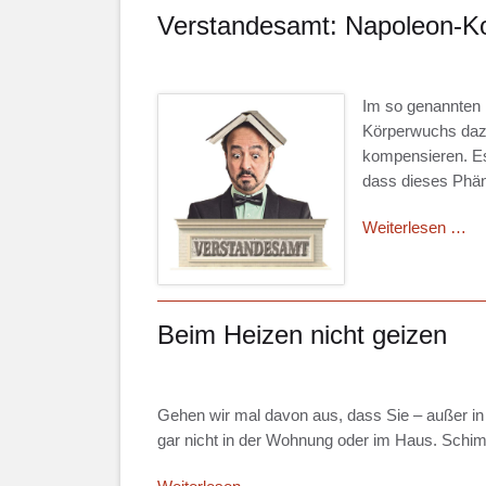
ge
Verstandesamt: Napoleon-Ko
wa
ic
wil
Im so genannten
Körperwuchs dazu
kompensieren. Es 
dass dieses Phä
Ve
Weiterlesen …
Na
Ko
un
Mi
Beim Heizen nicht geizen
Gehen wir mal davon aus, dass Sie – außer 
gar nicht in der Wohnung oder im Haus. Schimme
Beim